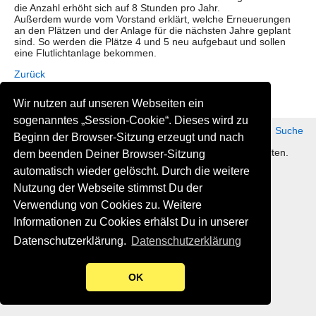
die Anzahl erhöht sich auf 8 Stunden pro Jahr.
Außerdem wurde vom Vorstand erklärt, welche Erneuerungen
an den Plätzen und der Anlage für die nächsten Jahre geplant
sind. So werden die Plätze 4 und 5 neu aufgebaut und sollen
eine Flutlichtanlage bekommen.
Zurück
Wir nutzen auf unseren Webseiten ein
sogenanntes „Session-Cookie“. Dieses wird zu
Datenschutz
Impressum
Kontakt
Suche
Beginn der Browser-Sitzung erzeugt und nach
©2019 Sottrumer Tennisclub e. V. Alle Rechte vorbehalten.
dem beenden Deiner Browser-Sitzung
automatisch wieder gelöscht. Durch die weitere
Nutzung der Webseite stimmst Du der
Verwendung von Cookies zu. Weitere
Informationen zu Cookies erhälst Du in unserer
Datenschutzerklärung.
Datenschutzerklärung
OK