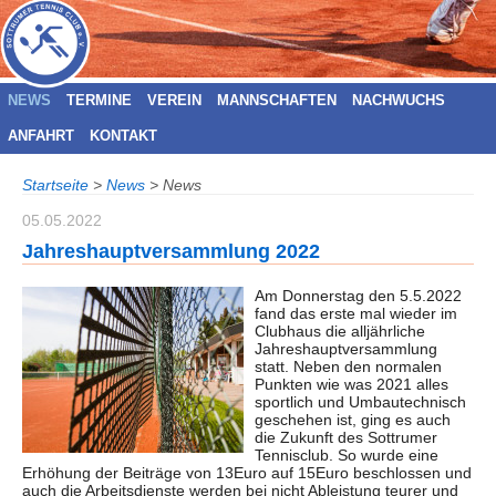
NEWS
TERMINE
VEREIN
MANNSCHAFTEN
NACHWUCHS
ANFAHRT
KONTAKT
Startseite
>
News
>
News
05.05.2022
Jahreshauptversammlung 2022
Am Donnerstag den 5.5.2022
fand das erste mal wieder im
Clubhaus die alljährliche
Jahreshauptversammlung
statt. Neben den normalen
Punkten wie was 2021 alles
sportlich und Umbautechnisch
geschehen ist, ging es auch
die Zukunft des Sottrumer
Tennisclub. So wurde eine
Erhöhung der Beiträge von 13Euro auf 15Euro beschlossen und
auch die Arbeitsdienste werden bei nicht Ableistung teurer und