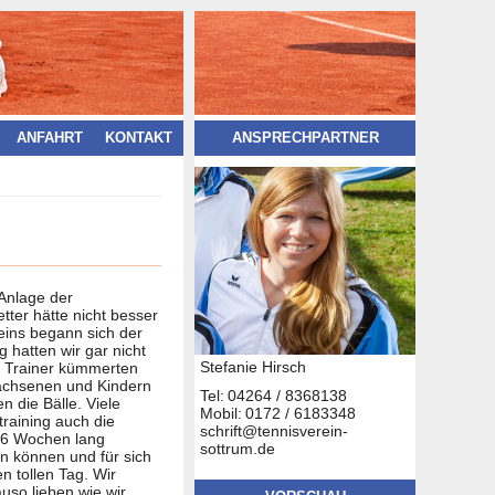
ANFAHRT
KONTAKT
ANSPRECHPARTNER
 Anlage der
ter hätte nicht besser
eins begann sich der
ng hatten wir gar nicht
Stefanie Hirsch
d Trainer kümmerten
achsenen und Kindern
Tel:
04264 / 8368138
n die Bälle. Viele
Mobil:
0172 / 6183348
raining auch die
schrift@tennisverein-
n 6 Wochen lang
sottrum.de
en können und für sich
n tollen Tag. Wir
uso lieben wie wir.