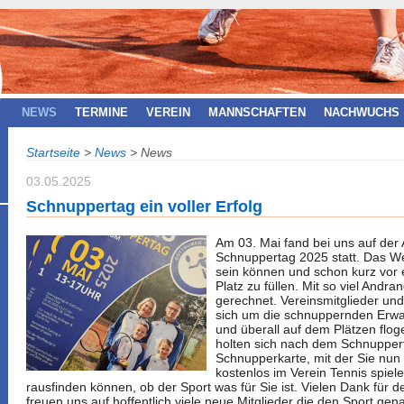
NEWS
TERMINE
VEREIN
MANNSCHAFTEN
NACHWUCHS
Startseite
>
News
>
News
03.05.2025
Schnuppertag ein voller Erfolg
Am 03. Mai fand bei uns auf der
Schnuppertag 2025 statt. Das Wet
sein können und schon kurz vor 
Platz zu füllen. Mit so viel Andra
gerechnet. Vereinsmitglieder un
sich um die schnuppernden Erw
und überall auf dem Plätzen floge
holten sich nach dem Schnuppert
Schnupperkarte, mit der Sie nu
kostenlos im Verein Tennis spiel
rausfinden können, ob der Sport was für Sie ist. Vielen Dank für de
freuen uns auf hoffentlich viele neue Mitglieder die den Sport gena