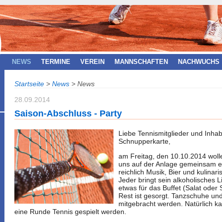
NEWS
TERMINE
VEREIN
MANNSCHAFTEN
NACHWUCHS
Startseite
>
News
>
News
28.09.2014
Saison-Abschluss - Party
Liebe Tennismitglieder und Inhab
Schnupperkarte,
am Freitag, den 10.10.2014 woll
uns auf der Anlage gemeinsam ei
reichlich Musik, Bier und kulinari
Jeder bringt sein alkoholisches 
etwas für das Buffet (Salat oder 
Rest ist gesorgt. Tanzschuhe un
mitgebracht werden. Natürlich k
eine Runde Tennis gespielt werden.