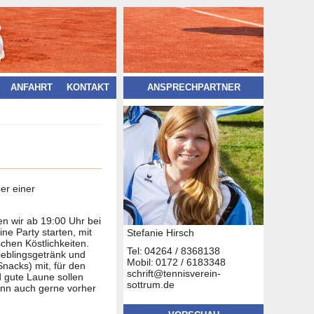
ANFAHRT
KONTAKT
ANSPRECHPARTNER
er einer
en wir ab 19:00 Uhr bei
ne Party starten, mit
Stefanie Hirsch
schen Köstlichkeiten.
Tel:
04264 / 8368138
Lieblingsgetränk und
Mobil:
0172 / 6183348
Snacks) mit, für den
schrift@tennisverein-
d gute Laune sollen
sottrum.de
ann auch gerne vorher