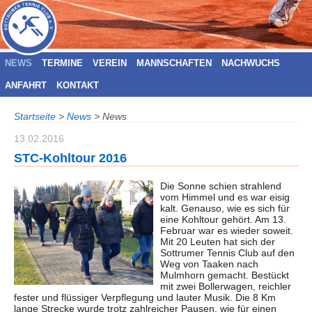
NEWS
TERMINE
VEREIN
MANNSCHAFTEN
NACHWUCHS
ANFAHRT
KONTAKT
Startseite
>
News
>
News
13.02.2016
STC-Kohltour 2016
Die Sonne schien strahlend
vom Himmel und es war eisig
kalt. Genauso, wie es sich für
eine Kohltour gehört. Am 13.
Februar war es wieder soweit.
Mit 20 Leuten hat sich der
Sottrumer Tennis Club auf den
Weg von Taaken nach
Mulmhorn gemacht. Bestückt
mit zwei Bollerwagen, reichler
fester und flüssiger Verpflegung und lauter Musik. Die 8 Km
lange Strecke wurde trotz zahlreicher Pausen, wie für einen