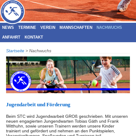
NEWS
TERMINE
VEREIN
MANNSCHAFTEN
NACHWUCHS
ANFAHRT
KONTAKT
Startseite
>
Nachwuchs
Jugendarbeit und Förderung
Beim STC wird Jugendwarbeit GROß geschrieben. Mit unseren
neuen engagierten Jungendwarten Tobias Gäth und Frank
Witthuhn, sowie unseren Trainern werden unsere Kinder
trainiert und gefördert und nehmen an den Punktspielen,
Veranstanltungen, Spaßrunden und Turnieren teil.