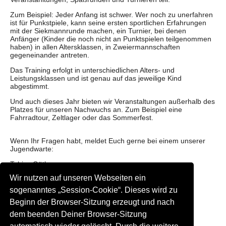
Zum Beispiel: Jeder Anfang ist schwer. Wer noch zu unerfahren
ist für Punkstpiele, kann seine ersten sportlichen Erfahrungen
mit der Siekmannrunde machen, ein Turnier, bei denen
Anfänger (Kinder die noch nicht an Punktspielen teilgenommen
haben) in allen Altersklassen, in Zweiermannschaften
gegeneinander antreten.
Das Training erfolgt in unterschiedlichen Alters- und
Leistungsklassen und ist genau auf das jeweilige Kind
abgestimmt.
Und auch dieses Jahr bieten wir Veranstaltungen außerhalb des
Platzes für unseren Nachwuchs an. Zum Beispiel eine
Fahrradtour, Zeltlager oder das Sommerfest.
Wenn Ihr Fragen habt, meldet Euch gerne bei einem unserer
Jugendwarte:
Tobias Gäth
Wir nutzen auf unseren Webseiten ein
Mobil: 0160 631 23 31
E-Mail:
jugend@tennisverein-sottrum.de
sogenanntes „Session-Cookie“. Dieses wird zu
Beginn der Browser-Sitzung erzeugt und nach
und Frank Witthuhn
dem beenden Deiner Browser-Sitzung
Mobil: 0176 978 914 82
E-Mail:
jugend@tennisverein-sottrum.de