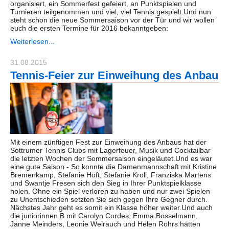
organisiert, ein Sommerfest gefeiert, an Punktspielen und
Turnieren teilgenommen und viel, viel Tennis gespielt.Und nun
steht schon die neue Sommersaison vor der Tür und wir wollen
euch die ersten Termine für 2016 bekanntgeben:
Weiterlesen...
31.08.2015
Tennis-Feier zur Einweihung des Anbau
Mit einem zünftigen Fest zur Einweihung des Anbaus hat der
Sottrumer Tennis Clubs mit Lagerfeuer, Musik und Cocktailbar
die letzten Wochen der Sommersaison eingeläutet.Und es war
eine gute Saison - So konnte die Damenmannschaft mit Kristine
Bremenkamp, Stefanie Höft, Stefanie Kroll, Franziska Martens
und Swantje Fresen sich den Sieg in Ihrer Punktspielklasse
holen. Ohne ein Spiel verloren zu haben und nur zwei Spielen
zu Unentschieden setzten Sie sich gegen Ihre Gegner durch.
Nächstes Jahr geht es somit ein Klasse höher weiter.Und auch
die juniorinnen B mit Carolyn Cordes, Emma Bosselmann,
Janne Meinders, Leonie Weirauch und Helen Röhrs hätten